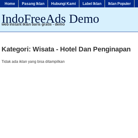
Home
Pasang Iklan
Hubungi Kami
Label Iklan
Iklan Populer
IndoFreeAds Demo
web instant iklan baris gratis - demo
Kategori: Wisata - Hotel Dan Penginapan
Tidak ada iklan yang bisa ditampilkan