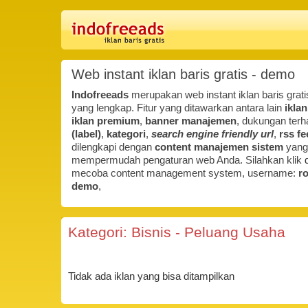
Web instant iklan baris gratis - demo
Indofreeads
merupakan web instant iklan baris gratis
yang lengkap. Fitur yang ditawarkan antara lain
iklan
iklan premium
,
banner manajemen
, dukungan ter
(label)
,
kategori
,
search engine friendly url
,
rss fe
dilengkapi dengan
content manajemen sistem
yang
mempermudah pengaturan web Anda. Silahkan klik
d
mecoba content management system, username:
ro
demo
,
Kategori: Bisnis - Peluang Usaha
Tidak ada iklan yang bisa ditampilkan