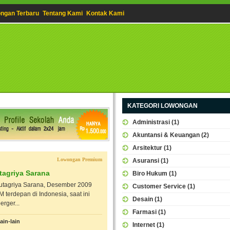
ngan Terbaru
Tentang Kami
Kontak Kami
KATEGORI LOWONGAN
Administrasi
(1)
Akuntansi & Keuangan
(2)
Arsitektur
(1)
Lowongan Premium
Asuransi
(1)
agriya Sarana
Biro Hukum
(1)
utagriya Sarana, Desember 2009
Customer Service
(1)
erdepan di Indonesia, saat ini
Desain
(1)
rger...
Farmasi
(1)
ain-lain
Internet
(1)