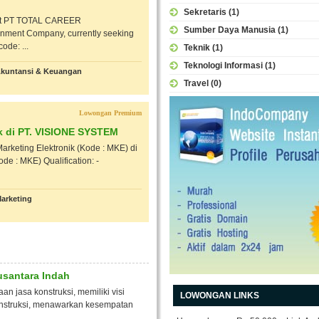
Sekretaris
(1)
f at PT TOTAL CAREER
Sumber Daya Manusia
(1)
inment Company, currently seeking
ode: ...
Teknik
(1)
Teknologi Informasi
(1)
kuntansi & Keuangan
Travel
(0)
Lowongan Premium
k di PT. VISIONE SYSTEM
rketing Elektronik (Kode : MKE) di
e : MKE) Qualification: -
arketing
usantara Indah
n jasa konstruksi, memiliki visi
LOWONGAN LINKS
nstruksi, menawarkan kesempatan