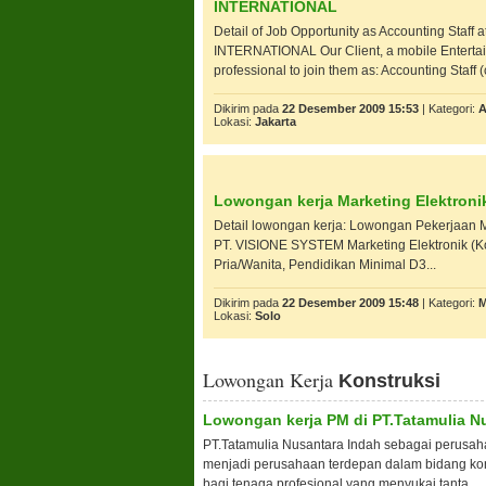
INTERNATIONAL
Detail of Job Opportunity as Accounting Staf
INTERNATIONAL Our Client, a mobile Enterta
professional to join them as: Accounting Staff (c
Dikirim pada
22 Desember 2009 15:53
| Kategori:
A
Lokasi:
Jakarta
Lowongan kerja Marketing Elektroni
Detail lowongan kerja: Lowongan Pekerjaan Ma
PT. VISIONE SYSTEM Marketing Elektronik (Kod
Pria/Wanita, Pendidikan Minimal D3...
Dikirim pada
22 Desember 2009 15:48
| Kategori:
M
Lokasi:
Solo
Lowongan Kerja
Konstruksi
Lowongan kerja PM di PT.Tatamulia N
PT.Tatamulia Nusantara Indah sebagai perusahaa
menjadi perusahaan terdepan dalam bidang ko
bagi tenaga profesional yang menyukai tanta...