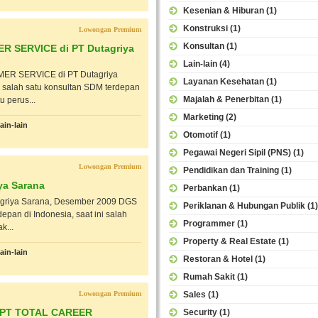
Kesenian & Hiburan
(1)
Konstruksi
(1)
Lowongan Premium
Konsultan
(1)
R SERVICE di PT Dutagriya
Lain-lain
(4)
MER SERVICE di PT Dutagriya
Layanan Kesehatan
(1)
alah satu konsultan SDM terdepan
Majalah & Penerbitan
(1)
u perus...
Marketing
(2)
ain-lain
Otomotif
(1)
Pegawai Negeri Sipil (PNS)
(1)
Lowongan Premium
Pendidikan dan Training
(1)
ya Sarana
Perbankan
(1)
agriya Sarana, Desember 2009 DGS
Periklanan & Hubungan Publik
(1)
pan di Indonesia, saat ini salah
Programmer
(1)
k...
Property & Real Estate
(1)
ain-lain
Restoran & Hotel
(1)
Rumah Sakit
(1)
Lowongan Premium
Sales
(1)
di PT TOTAL CAREER
Security
(1)