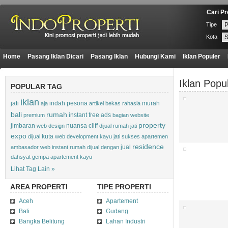
Cari Pr
Tipe
Kota
Home
Pasang Iklan Dicari
Pasang Iklan
Hubungi Kami
Iklan Populer
Iklan Popu
POPULAR TAG
iklan
jati
indah pesona
murah
aja
artikel
bekas
rahasia
bali
rumah
instant
free ads
premium
bagian
website
property
jimbaran
nuansa cliff
web design
dijual rumah jati
expo
kuta
dijual
web development
kayu jati
sukses
apartemen
residence
jual
ambasador
web instant
rumah dijual
dengan
dahsyat
gempa
apartement
kayu
Lihat Tag Lain »
AREA
PROPERTI
TIPE
PROPERTI
Aceh
Apartement
Bali
Gudang
Bangka Belitung
Lahan Industri