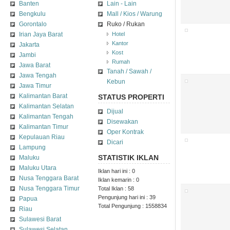
Banten
Lain - Lain
Bengkulu
Mall / Kios / Warung
Gorontalo
Ruko / Rukan
Irian Jaya Barat
Hotel
Kantor
Jakarta
Kost
Jambi
Rumah
Jawa Barat
Tanah / Sawah /
Jawa Tengah
Kebun
Jawa Timur
Kalimantan Barat
STATUS
PROPERTI
Kalimantan Selatan
Dijual
Kalimantan Tengah
Disewakan
Kalimantan Timur
Oper Kontrak
Kepulauan Riau
Dicari
Lampung
STATISTIK
IKLAN
Maluku
Maluku Utara
Iklan hari ini : 0
Nusa Tenggara Barat
Iklan kemarin : 0
Nusa Tenggara Timur
Total Iklan : 58
Pengunjung hari ini : 39
Papua
Total Pengunjung : 1558834
Riau
Sulawesi Barat
Sulawesi Selatan