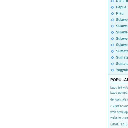
Nusa T
Papua
Riau
Sulawe
Sulawe
Sulawe
Sulawe
Sulawe
Sumate
Sumate
Sumate
Yogyak
POPULA
kut
kayu jati
kayu
gempa
jati
dengan
expo
beka
web develo
website
pre
Lihat Tag L