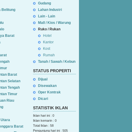
Gudang
 Belitung
Lahan Industri
Lain - Lain
lu
Mall / Kios / Warung
alo
Ruko / Rukan
aya Barat
Hotel
a
Kantor
Kost
arat
Rumah
engah
Tanah / Sawah / Kebun
imur
STATUS
PROPERTI
ntan Barat
Dijual
ntan Selatan
Disewakan
ntan Tengah
Oper Kontrak
ntan Timur
Dicari
uan Riau
ng
STATISTIK
IKLAN
Iklan hari ini : 0
 Utara
Iklan kemarin : 0
Total Iklan : 58
enggara Barat
Pengunjung hari ini : 505