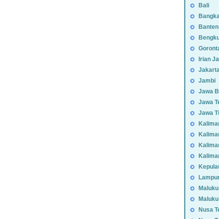
Bali
Bangka
Banten
Bengku
Goront
Irian J
Jakart
Jambi
Jawa B
Jawa T
Jawa T
Kalima
Kalima
Kalima
Kalima
Kepula
Lampu
Maluku
Maluku
Nusa T