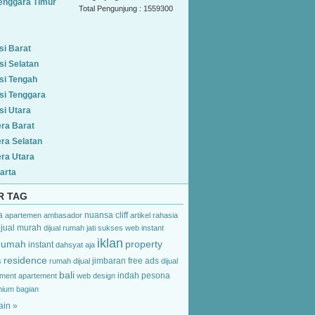
enggara Timur
Total Pengunjung : 1559300
si Barat
si Selatan
si Tengah
si Tenggara
si Utara
ra Barat
ra Selatan
ra Utara
arta
R TAG
a
nuansa cliff
apartemen ambasador
artikel
rahasia
jual
murah
dijual rumah jati
sukses
web instant
iklan
rumah
property
instant
dahsyat
aja
residence
jimbaran
free ads
s
rumah dijual
dijual
bali
indah pesona
pment
apartement
web design
mium
bagian
ain »