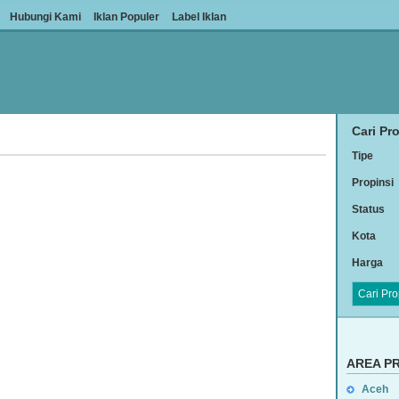
Hubungi Kami
Iklan Populer
Label Iklan
Cari Pro
Tipe
Propinsi
Status
Kota
Harga
AREA
P
Aceh