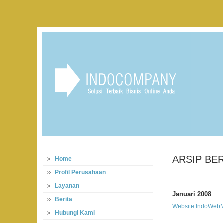
ARSIP BER
Home
Profil Perusahaan
Layanan
Januari 2008
Berita
Website IndoWebMa
Hubungi Kami