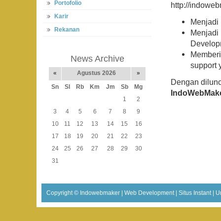
Portofolio
http://indowe
Karir
Menjadi 
Rekanan
Menjadi 
Developm
Memberik
News Archive
support 
«
Agustus 2026
»
Dengan dilunc
Sn
Sl
Rb
Km
Jm
Sb
Mg
IndoWebMak
1
2
3
4
5
6
7
8
9
10
11
12
13
14
15
16
17
18
19
20
21
22
23
24
25
26
27
28
29
30
31
Copyright ©
Indowebmaker | Web Development | Situs Instant | U