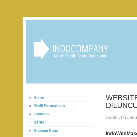
WEBSIT
Home
DILUNC
Profil Perusahaan
Layanan
Sabtu , 05 Janu
Berita
Hubungi Kami
IndoWebMak