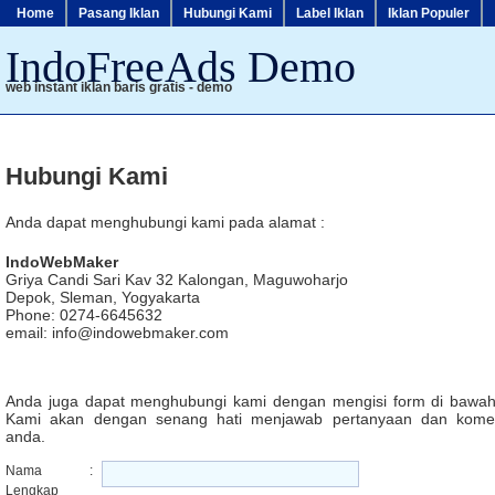
Home
Pasang Iklan
Hubungi Kami
Label Iklan
Iklan Populer
IndoFreeAds Demo
web instant iklan baris gratis - demo
Hubungi Kami
Anda dapat menghubungi kami pada alamat :
IndoWebMaker
Griya Candi Sari Kav 32 Kalongan, Maguwoharjo
Depok, Sleman, Yogyakarta
Phone: 0274-6645632
email: info@indowebmaker.com
Anda juga dapat menghubungi kami dengan mengisi form di bawah 
Kami akan dengan senang hati menjawab pertanyaan dan kome
anda.
Nama
:
Lengkap