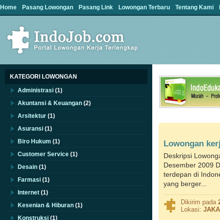
Home
Pasang Lowongan
Pasang Link
Lowongan Terbaru
Tentang Kami
KATEGORI LOWONGAN
Administrasi
(1)
Akuntansi & Keuangan
(2)
Arsitektur
(1)
Asuransi
(1)
Biro Hukum
(1)
Lowongan ker
Customer Service
(1)
Deskripsi Lowong
Desember 2009 D
Desain
(1)
terdepan di Indone
Farmasi
(1)
yang berger...
Internet
(1)
Dikirim pada
Kesenian & Hiburan
(1)
Lokasi:
JAKA
Konstruksi
(1)