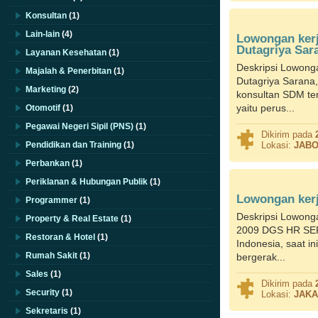
Konsultan
(1)
Lain-lain
(4)
Lowongan ker
Dutagriya Sar
Layanan Kesehatan
(1)
Deskripsi Lowon
Majalah & Penerbitan
(1)
Dutagriya Saran
Marketing
(2)
konsultan SDM terd
yaitu perus...
Otomotif
(1)
Pegawai Negeri Sipil (PNS)
(1)
Dikirim pada
Pendidikan dan Training
(1)
Lokasi:
JAB
Perbankan
(1)
Periklanan & Hubungan Publik
(1)
Lowongan kerj
Programmer
(1)
Deskripsi Lowong
Property & Real Estate
(1)
2009 DGS HR SERV
Restoran & Hotel
(1)
Indonesia, saat in
Rumah Sakit
(1)
bergerak...
Sales
(1)
Dikirim pada
Security
(1)
Lokasi:
JAKA
Sekretaris
(1)