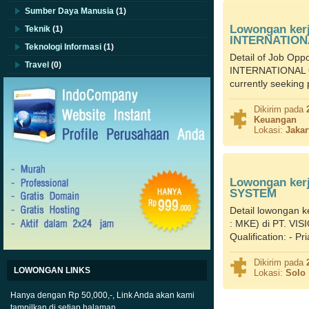
Sumber Daya Manusia
(1)
Lowongan ker
Teknik
(1)
INTERNATION
Teknologi Informasi
(1)
Detail of Job Opp
Travel
(0)
INTERNATIONAL Ou
currently seeking 
Dikirim pada
Keuangan
Lokasi:
Jakar
Lowongan kerj
SYSTEM
Detail lowongan k
: MKE) di PT. VI
Qualification: - P
Dikirim pada
LOWONGAN LINKS
Lokasi:
Solo
Hanya dengan Rp 50,000,-, Link Anda akan kami
tampilkan di setiap halaman.