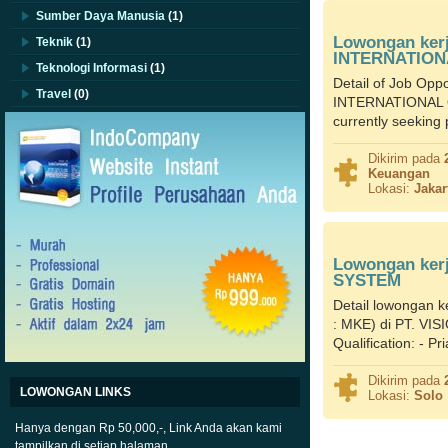
Sumber Daya Manusia
(1)
Lowongan ker
Teknik
(1)
INTERNATION
Teknologi Informasi
(1)
Detail of Job Opp
Travel
(0)
INTERNATIONAL Ou
currently seeking 
Dikirim pada
Keuangan
Lokasi:
Jakar
Lowongan kerj
SYSTEM
Detail lowongan k
: MKE) di PT. VI
Qualification: - P
Dikirim pada
LOWONGAN LINKS
Lokasi:
Solo
Hanya dengan Rp 50,000,-, Link Anda akan kami
tampilkan di setiap halaman.