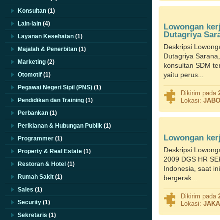
Konsultan
(1)
Lain-lain
(4)
Lowongan ker
Dutagriya Sar
Layanan Kesehatan
(1)
Deskripsi Lowon
Majalah & Penerbitan
(1)
Dutagriya Saran
Marketing
(2)
konsultan SDM terd
yaitu perus...
Otomotif
(1)
Pegawai Negeri Sipil (PNS)
(1)
Dikirim pada
Pendidikan dan Training
(1)
Lokasi:
JAB
Perbankan
(1)
Periklanan & Hubungan Publik
(1)
Lowongan kerj
Programmer
(1)
Deskripsi Lowong
Property & Real Estate
(1)
2009 DGS HR SERV
Restoran & Hotel
(1)
Indonesia, saat in
Rumah Sakit
(1)
bergerak...
Sales
(1)
Dikirim pada
Security
(1)
Lokasi:
JAKA
Sekretaris
(1)