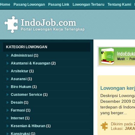
Home
Pasang Lowongan
Pasang Link
Lowongan Terbaru
Tentang Kami
KATEGORI LOWONGAN
Administrasi
(1)
Akuntansi & Keuangan
(2)
Arsitektur
(1)
Asuransi
(1)
Biro Hukum
(1)
Lowongan ker
Customer Service
(1)
Deskripsi Lowong
Desember 2009 D
Desain
(1)
terdepan di Indone
Farmasi
(1)
yang berger...
Internet
(1)
Dikirim pada
Kesenian & Hiburan
(1)
Lokasi:
JAKA
Konstruksi
(1)