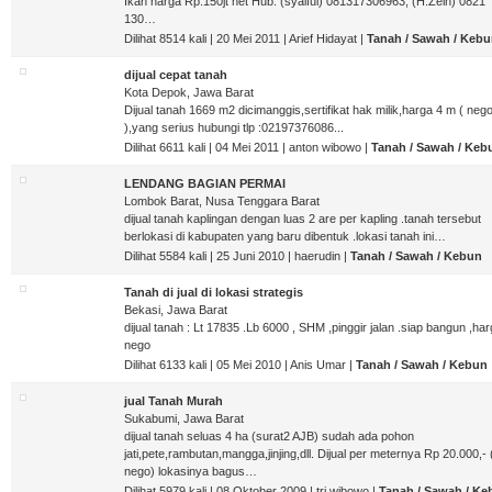
Ikan harga Rp.150jt net Hub. (syaiful) 081317306963, (H.Zein) 0821
130…
Dilihat 8514 kali | 20 Mei 2011 | Arief Hidayat |
Tanah / Sawah / Keb
dijual cepat tanah
Kota Depok, Jawa Barat
Dijual tanah 1669 m2 dicimanggis,sertifikat hak milik,harga 4 m ( neg
),yang serius hubungi tlp :02197376086...
Dilihat 6611 kali | 04 Mei 2011 | anton wibowo |
Tanah / Sawah / Keb
LENDANG BAGIAN PERMAI
Lombok Barat, Nusa Tenggara Barat
dijual tanah kaplingan dengan luas 2 are per kapling .tanah tersebut
berlokasi di kabupaten yang baru dibentuk .lokasi tanah ini…
Dilihat 5584 kali | 25 Juni 2010 | haerudin |
Tanah / Sawah / Kebun
Tanah di jual di lokasi strategis
Bekasi, Jawa Barat
dijual tanah : Lt 17835 .Lb 6000 , SHM ,pinggir jalan .siap bangun ,ha
nego
Dilihat 6133 kali | 05 Mei 2010 | Anis Umar |
Tanah / Sawah / Kebun
jual Tanah Murah
Sukabumi, Jawa Barat
dijual tanah seluas 4 ha (surat2 AJB) sudah ada pohon
jati,pete,rambutan,mangga,jinjing,dll. Dijual per meternya Rp 20.000,- 
nego) lokasinya bagus…
Dilihat 5979 kali | 08 Oktober 2009 | tri wibowo |
Tanah / Sawah / Ke