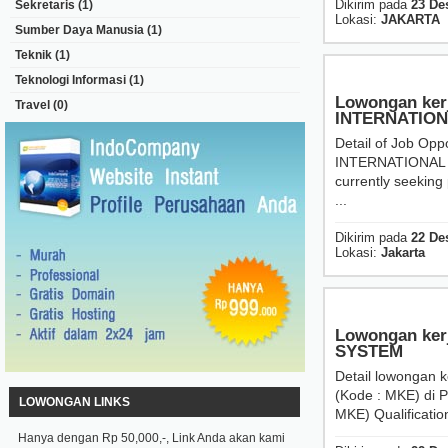
Dikirim pada
23 De
Sekretaris
(1)
Lokasi:
JAKARTA
Sumber Daya Manusia
(1)
Teknik
(1)
Teknologi Informasi
(1)
Lowongan ker
Travel
(0)
INTERNATIO
Detail of Job Op
INTERNATIONAL Ou
currently seeking 
...
Dikirim pada
22 De
Lokasi:
Jakarta
Lowongan kerj
SYSTEM
Detail lowongan k
(Kode : MKE) di 
LOWONGAN LINKS
MKE) Qualificatio
Hanya dengan Rp 50,000,-, Link Anda akan kami