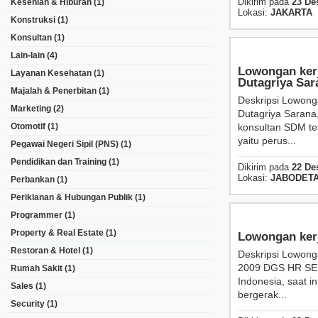
Dikirim pada
23 De
Kesenian & Hiburan
(1)
Lokasi:
JAKARTA
Konstruksi
(1)
Konsultan
(1)
Lain-lain
(4)
Lowongan ke
Layanan Kesehatan
(1)
Dutagriya Sar
Majalah & Penerbitan
(1)
Deskripsi Lowon
Marketing
(2)
Dutagriya Saran
Otomotif
(1)
konsultan SDM ter
yaitu perus...
Pegawai Negeri Sipil (PNS)
(1)
Pendidikan dan Training
(1)
Dikirim pada
22 De
Lokasi:
JABODET
Perbankan
(1)
Periklanan & Hubungan Publik
(1)
Programmer
(1)
Property & Real Estate
(1)
Lowongan kerj
Restoran & Hotel
(1)
Deskripsi Lowong
2009 DGS HR SER
Rumah Sakit
(1)
Indonesia, saat i
Sales
(1)
bergerak...
Security
(1)