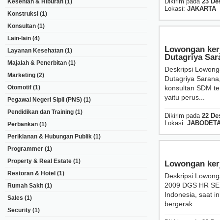
Dikirim pada
23 De
Kesenian & Hiburan
(1)
Lokasi:
JAKARTA
Konstruksi
(1)
Konsultan
(1)
Lain-lain
(4)
Lowongan ke
Layanan Kesehatan
(1)
Dutagriya Sar
Majalah & Penerbitan
(1)
Deskripsi Lowon
Marketing
(2)
Dutagriya Saran
Otomotif
(1)
konsultan SDM ter
yaitu perus...
Pegawai Negeri Sipil (PNS)
(1)
Pendidikan dan Training
(1)
Dikirim pada
22 De
Lokasi:
JABODET
Perbankan
(1)
Periklanan & Hubungan Publik
(1)
Programmer
(1)
Property & Real Estate
(1)
Lowongan kerj
Restoran & Hotel
(1)
Deskripsi Lowong
2009 DGS HR SER
Rumah Sakit
(1)
Indonesia, saat i
Sales
(1)
bergerak...
Security
(1)