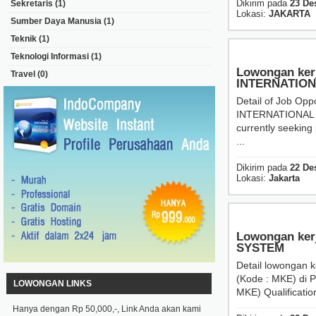
Dikirim pada
23 De
Sekretaris
(1)
Lokasi:
JAKARTA
Sumber Daya Manusia
(1)
Teknik
(1)
Teknologi Informasi
(1)
Lowongan ker
Travel
(0)
INTERNATIO
Detail of Job Op
INTERNATIONAL Ou
currently seeking 
...
Dikirim pada
22 De
Lokasi:
Jakarta
Lowongan kerj
SYSTEM
Detail lowongan k
(Kode : MKE) di 
LOWONGAN LINKS
MKE) Qualificatio
Hanya dengan Rp 50,000,-, Link Anda akan kami