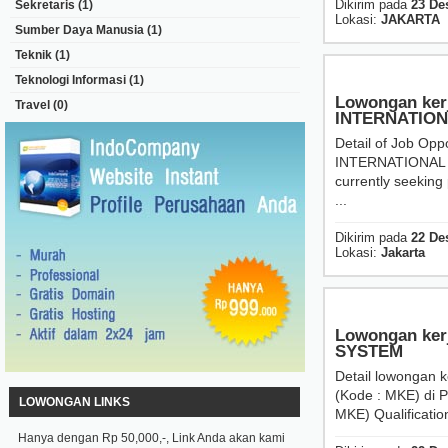
Dikirim pada
23 De
Sekretaris
(1)
Lokasi:
JAKARTA
Sumber Daya Manusia
(1)
Teknik
(1)
Teknologi Informasi
(1)
Lowongan ker
Travel
(0)
INTERNATIO
Detail of Job Op
INTERNATIONAL Ou
currently seeking 
...
Dikirim pada
22 De
Lokasi:
Jakarta
Lowongan kerj
SYSTEM
Detail lowongan k
(Kode : MKE) di 
LOWONGAN LINKS
MKE) Qualificatio
Hanya dengan Rp 50,000,-, Link Anda akan kami