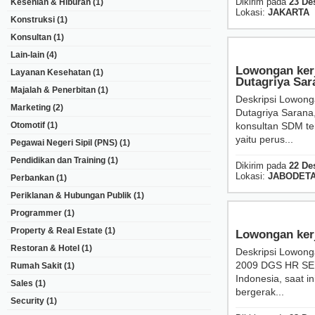
Dikirim pada
23 De
Kesenian & Hiburan
(1)
Lokasi:
JAKARTA
Konstruksi
(1)
Konsultan
(1)
Lain-lain
(4)
Lowongan ke
Layanan Kesehatan
(1)
Dutagriya Sar
Majalah & Penerbitan
(1)
Deskripsi Lowon
Marketing
(2)
Dutagriya Saran
Otomotif
(1)
konsultan SDM ter
yaitu perus...
Pegawai Negeri Sipil (PNS)
(1)
Pendidikan dan Training
(1)
Dikirim pada
22 De
Lokasi:
JABODET
Perbankan
(1)
Periklanan & Hubungan Publik
(1)
Programmer
(1)
Property & Real Estate
(1)
Lowongan kerj
Restoran & Hotel
(1)
Deskripsi Lowong
2009 DGS HR SER
Rumah Sakit
(1)
Indonesia, saat i
Sales
(1)
bergerak...
Security
(1)