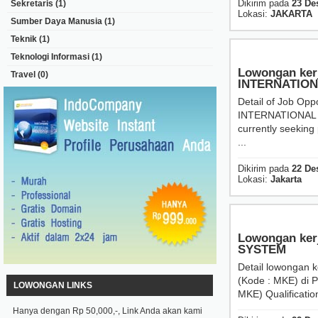
Dikirim pada
23 De
Sekretaris
(1)
Lokasi:
JAKARTA
Sumber Daya Manusia
(1)
Teknik
(1)
Teknologi Informasi
(1)
Lowongan ker
Travel
(0)
INTERNATIO
Detail of Job Op
INTERNATIONAL Ou
currently seeking 
...
Dikirim pada
22 De
Lokasi:
Jakarta
Lowongan kerj
SYSTEM
Detail lowongan k
(Kode : MKE) di 
LOWONGAN LINKS
MKE) Qualificatio
Hanya dengan Rp 50,000,-, Link Anda akan kami