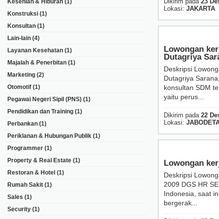
Dikirim pada
23 De
Kesenian & Hiburan
(1)
Lokasi:
JAKARTA
Konstruksi
(1)
Konsultan
(1)
Lain-lain
(4)
Lowongan ke
Layanan Kesehatan
(1)
Dutagriya Sar
Majalah & Penerbitan
(1)
Deskripsi Lowon
Marketing
(2)
Dutagriya Saran
Otomotif
(1)
konsultan SDM ter
yaitu perus...
Pegawai Negeri Sipil (PNS)
(1)
Pendidikan dan Training
(1)
Dikirim pada
22 De
Lokasi:
JABODET
Perbankan
(1)
Periklanan & Hubungan Publik
(1)
Programmer
(1)
Property & Real Estate
(1)
Lowongan kerj
Restoran & Hotel
(1)
Deskripsi Lowong
2009 DGS HR SER
Rumah Sakit
(1)
Indonesia, saat i
Sales
(1)
bergerak...
Security
(1)